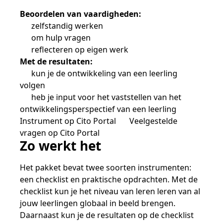
Samen bouwen voor het vo
Training Toetsdeskundige
Nieuwsbrief Kijk- en luistertoetsen
Training Examencommissie
Beoordelen van vaardigheden:
Aanmelden nieuwsbrief ho
Alfabetisering
NLQF kwalificatie
Zorg & welzijn
Nienke Elijzen
Promotieonderzoek
Een toets beoordelen
Werken bij
Docenten gezocht
Snel naar
Snel naar
Snel naar
zelfstandig werken
Bestellen
Ondersteuning
Meer (beroeps)examens
om hulp vragen
Jaarkalender
Reken- en taalontwikkeling
Vakmanschap Warmtepomp
reflecteren op eigen werk
Op de hoogte blijven
Vakmanschap Zonnestroom
Kim Hendriks-Cornelissen
De leeropbrengst van toetsen
Zzp-trainers gezocht
Met de resultaten:
Snel naar
Snel naar
Snel naar
Academische Woordenschattoets
Alfa-toetsen Volwassenenonderwijs
Themadossier basisvaardigheden
kun je de ontwikkeling van een leerling
Onze opdrachtgevers
Alfa-toetsen ISK
volgen
heb je input voor het vaststellen van het
Saila Kiriwenno-Dovermann
Kennisbank Stichting Cito
Stageopdrachten
ontwikkelingsperspectief van een leerling
Instrument op Cito Portal
Veelgestelde
vragen op Cito Portal
Peter van den Berg
Toetstechnische begrippenlijst
Collega's aan het woord
Zo werkt het
Het pakket bevat twee soorten instrumenten:
een checklist en praktische opdrachten. Met de
Wouter Roelofs
checklist kun je het niveau van leren leren van al
jouw leerlingen globaal in beeld brengen.
Daarnaast kun je de resultaten op de checklist