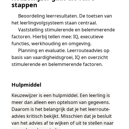
Samen bouwen voor het vo
Training Toetsdeskundige
stappen
Nieuwsbrief Kijk- en luistertoetsen
Training Examencommissie
Aanmelden nieuwsbrief ho
Alfabetisering
NLQF kwalificatie
Zorg & welzijn
Nienke Elijzen
Promotieonderzoek
Een toets beoordelen
Werken bij
Docenten gezocht
Snel naar
Snel naar
Snel naar
Beoordeling leerresultaten. De toetsen van
Bestellen
Ondersteuning
Meer (beroeps)examens
het leerlingvolgsysteem staan centraal.
Jaarkalender
Reken- en taalontwikkeling
Vakmanschap Warmtepomp
Vaststelling stimulerende en belemmerende
Op de hoogte blijven
Vakmanschap Zonnestroom
Kim Hendriks-Cornelissen
De leeropbrengst van toetsen
Zzp-trainers gezocht
Snel naar
Snel naar
Snel naar
factoren. Hierbij tellen mee: IQ, executieve
Academische Woordenschattoets
Alfa-toetsen Volwassenenonderwijs
Themadossier basisvaardigheden
functies, werkhouding en omgeving.
Onze opdrachtgevers
Alfa-toetsen ISK
Planning en evaluatie. Leerrouteadvies op
basis van vaardigheidsgroei, IQ en overzicht
Saila Kiriwenno-Dovermann
Kennisbank Stichting Cito
Stageopdrachten
stimulerende en belemmerende factoren.
Peter van den Berg
Toetstechnische begrippenlijst
Collega's aan het woord
Hulpmiddel
Keuzewijzer is een hulpmiddel. Een leerling is
meer dan alleen een optelsom van gegevens.
Wouter Roelofs
Daarom is het belangrijk dat je het leerroute-
advies kritisch bekijkt. Misschien dat je besluit
van het advies af te wijken of uit te stellen naar