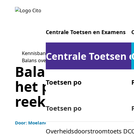
Centrale Toetsen en Examens
Centrale Toetsen
Kennisbank Stichting Cito
Balans over leesstrategieën in het primair onde
Balans over leess
het primair onde
Toetsen po
reeks nummer 3
Centrale examens vo
Toetsen po
Door: Moelands, F., Jongen, I., van der Schoot, F., & H
Overheidsdoorstroomtoets DO
Centrale examens mbo