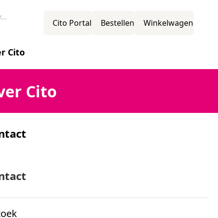
Cito Portal
Bestellen
Winkelwagen
r Cito
novatie
ver Cito
ntact
ssie
mens
ntact
zoek
ganisatiestructuur