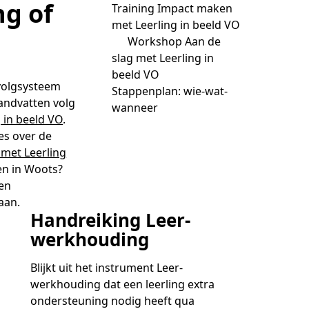
-trainers gezocht
ng of
Training Impact maken
met Leerling in beeld VO
en
Workshop Aan de
geopdrachten
slag met Leerling in
beeld VO
 volgsysteem
lega's aan het woord
Stappenplan: wie-wat-
handvatten volg
wanneer
 in beeld VO
.
jst
es over de
met Leerling
en in Woots?
 en
aan.
Handreiking Leer-
werkhouding
Blijkt uit het instrument Leer-
werkhouding dat een leerling extra
ondersteuning nodig heeft qua