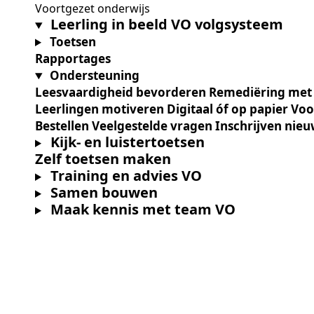
Voortgezet onderwijs
O
Leerling in beeld VO volgsysteem
S
N
T
Toetsen
B
T
J
Rapportages
T
O
Ondersteuning
R
Leesvaardigheid bevorderen
Remediëring met 
O
Leerlingen motiveren
Digitaal óf op papier
Voo
Bestellen
Veelgestelde vragen
Inschrijven nieu
Kijk- en luistertoetsen
A
Zelf toetsen maken
O
A
A
Training en advies VO
Samen bouwen
Maak kennis met team VO