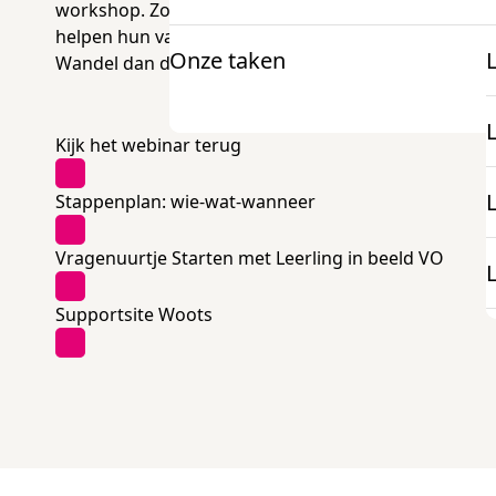
workshop. Zodat jij vlekkeloos de toetsen kunt afne
helpen hun vaardigheden verder te ontwikkelen. No
Onze taken
Wandel dan door de supportsite.
Voor docenten
Onderzoek en projecten
Kijk het webinar terug
Informatie
K
mbo Nederlandse taal
Stappenplan: wie-wat-wanneer
Over examens
mbo Engels
Vragenuurtje Starten met Leerling in beeld VO
Onderzoek
Supportsite Woots
docentenparticipatie
Projecten
onze expertise