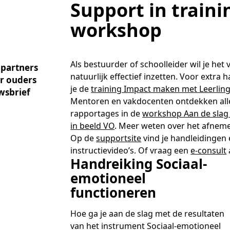
Academische Woordenschattoets
Werken bij
Zzp
Support in traini
Vakmanschap Warmtepomp
ntmoet de Pure Pubers
Basisexamen inburgering Buitenland
Willem-Jan van Gendt
Sociaal-emotionele ontwikkeling
NLQF kwalificatie
Snel naar
Snel naar
Vakmanschap Zonnestroom
amen bouwen voor het vo
workshop
Zorg & welzijn
De leeropbrengst van toets
ieuwsbrief Kijk- en luistertoetsen
raining Beoordelen
estellen
Training & advies ho
Sta
Snel naar
raining Toetsdeskundige
aarkalender
Staatsexamen Nt2
Nienke Elijzen
raining Examencommissie
ndersteuning
Kennisbank Stichting Cito
eken- en taalontwikkeling
Als bestuurder of schoolleider wil je het
partners
Aanmelden nieuwsbrief ho
Col
p de hoogte blijven
natuurlijk effectief inzetten. Voor extra 
Alfabetisering
Kim Hendriks-Cornelissen
r ouders
je de
training Impact maken met Leerling
Toetstechnische begrippenli
Snel naar
wsbrief
Mentoren en vakdocenten ontdekken all
Snel naar
cademische Woordenschattoets
Saila Kiriwenno-Dovermann
rapportages in de
workshop Aan de slag 
nze opdrachtgevers
lfa-toetsen Volwassenenonderwijs
lfa-toetsen ISK
in beeld VO
. Meer weten over het afnem
Op de
supportsite
vind je handleidingen
Peter van den Berg
instructievideo’s. Of vraag een
e-consult
Handreiking Sociaal-
emotioneel
Wouter Roelofs
functioneren
Hoe ga je aan de slag met de resultaten
van het instrument Sociaal-emotioneel