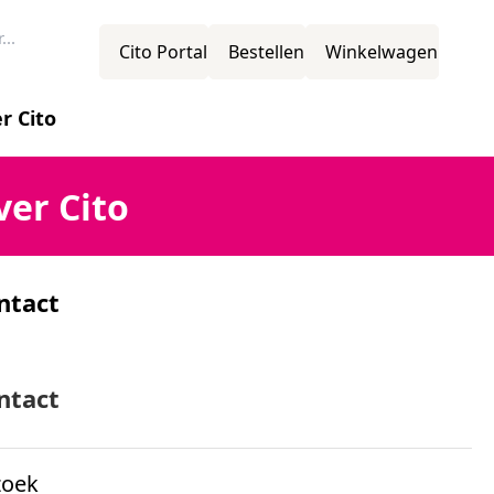
Cito Portal
Bestellen
Winkelwagen
r Cito
novatie
ver Cito
ntact
ssie
mens
ntact
zoek
ganisatiestructuur