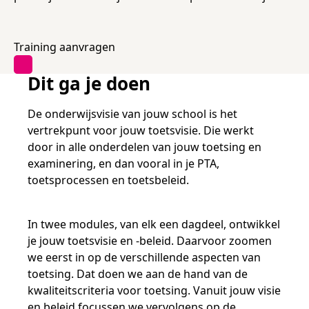
Samen bouwen voor het vo
Training Toetsdeskundige
Nieuwsbrief Kijk- en luistertoetsen
Training Examencommissie
Aanmelden nieuwsbrief ho
Alfabetisering
NLQF kwalificatie
Zorg & welzijn
Nienke Elijzen
Promotieonderzoek
Een toets beoordelen
Werken bij
Docenten gezocht
Snel naar
Snel naar
Snel naar
Bestellen
Ondersteuning
Meer (beroeps)examens
Training aanvragen
Jaarkalender
Reken- en taalontwikkeling
Vakmanschap Warmtepomp
Op de hoogte blijven
Vakmanschap Zonnestroom
Dit ga je doen
Kim Hendriks-Cornelissen
De leeropbrengst van toetsen
Zzp-trainers gezocht
Snel naar
Snel naar
Snel naar
Academische Woordenschattoets
Alfa-toetsen Volwassenenonderwijs
Themadossier basisvaardigheden
De onderwijsvisie van jouw school is het
Onze opdrachtgevers
Alfa-toetsen ISK
vertrekpunt voor jouw toetsvisie. Die werkt
Saila Kiriwenno-Dovermann
Kennisbank Stichting Cito
Stageopdrachten
door in alle onderdelen van jouw toetsing en
examinering, en dan vooral in je PTA,
toetsprocessen en toetsbeleid.
Peter van den Berg
Toetstechnische begrippenlijst
Collega's aan het woord
In twee modules, van elk een dagdeel, ontwikkel
je jouw toetsvisie en -beleid. Daarvoor zoomen
Wouter Roelofs
we eerst in op de verschillende aspecten van
toetsing. Dat doen we aan de hand van de
kwaliteitscriteria voor toetsing. Vanuit jouw visie
en beleid focussen we vervolgens op de