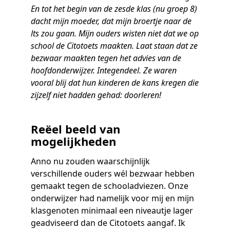
Samen bouwen voor het vo
Training Toetsdeskundige
En tot het begin van de zesde klas (nu groep 8)
Nieuwsbrief Kijk- en luistertoetsen
Training Examencommissie
dacht mijn moeder, dat mijn broertje naar de
Aanmelden nieuwsbrief ho
Alfabetisering
NLQF kwalificatie
Zorg & welzijn
Nienke Elijzen
Promotieonderzoek
Een toets beoordelen
Werken bij
Docenten gezocht
Snel naar
Snel naar
Snel naar
lts zou gaan. Mijn ouders wisten niet dat we op
Bestellen
Ondersteuning
Meer (beroeps)examens
Jaarkalender
Reken- en taalontwikkeling
Vakmanschap Warmtepomp
school de Citotoets maakten. Laat staan dat ze
Op de hoogte blijven
Vakmanschap Zonnestroom
bezwaar maakten tegen het advies van de
Kim Hendriks-Cornelissen
De leeropbrengst van toetsen
Zzp-trainers gezocht
Snel naar
Snel naar
Snel naar
hoofdonderwijzer. Integendeel. Ze waren
Academische Woordenschattoets
Alfa-toetsen Volwassenenonderwijs
Themadossier basisvaardigheden
vooral blij dat hun kinderen de kans kregen die
Onze opdrachtgevers
Alfa-toetsen ISK
zijzelf niet hadden gehad: doorleren!
Saila Kiriwenno-Dovermann
Kennisbank Stichting Cito
Stageopdrachten
Reëel beeld van
mogelijkheden
Peter van den Berg
Toetstechnische begrippenlijst
Collega's aan het woord
Anno nu zouden waarschijnlijk
verschillende ouders wél bezwaar hebben
gemaakt tegen de schooladviezen. Onze
Wouter Roelofs
onderwijzer had namelijk voor mij en mijn
klasgenoten minimaal een niveautje lager
geadviseerd dan de Citotoets aangaf. Ik