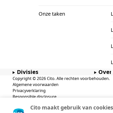
Onze taken
Voor docenten
Onderzoek en projecten
Informatie
K
mbo Nederlandse taal
Over examens
mbo Engels
Onderzoek
Divisies
Over
docentenparticipatie
Projecten
Copyright © 2026 Cito. Alle rechten voorbehouden.
Algemene voorwaarden
onze expertise
Privacyverklaring
Responsible disclosure
Cookieverklaring
Cito maakt gebruik van cookies
Disclaimer