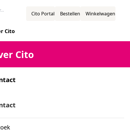
Cito Portal
Bestellen
Winkelwagen
r Cito
novatie
ver Cito
rging
Cognitieve capaciteitentest
ntact
ssie
mens
ntact
zoek
ganisatiestructuur