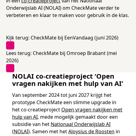
in een
co-creatieproject
van het Nationaal
Samen bouwen voor het vo
Training Toetsdeskundige
Nieuwsbrief Kijk- en luistertoetsen
Training Examencommissie
Onderwijslab AI (NOLAI) om CheckMate verder te
Aanmelden nieuwsbrief ho
Alfabetisering
NLQF kwalificatie
Zorg & welzijn
Nienke Elijzen
Promotieonderzoek
Een toets beoordelen
Werken bij
Docenten gezocht
Snel naar
Snel naar
Snel naar
verbeteren en klaar te maken voor gebruik in de klas.
Bestellen
Ondersteuning
Meer (beroeps)examens
Jaarkalender
Reken- en taalontwikkeling
Vakmanschap Warmtepomp
Op de hoogte blijven
Vakmanschap Zonnestroom
Kim Hendriks-Cornelissen
De leeropbrengst van toetsen
Zzp-trainers gezocht
Kijk terug: CheckMate bij EenVandaag (juni 2026)
Snel naar
Snel naar
Snel naar
Academische Woordenschattoets
Alfa-toetsen Volwassenenonderwijs
Themadossier basisvaardigheden
Onze opdrachtgevers
Alfa-toetsen ISK
Lees terug: CheckMate bij Omroep Brabant (mei
2026)
Saila Kiriwenno-Dovermann
Kennisbank Stichting Cito
Stageopdrachten
NOLAI co-creatieproject ‘Open
vragen nakijken met hulp van AI’
Peter van den Berg
Toetstechnische begrippenlijst
Collega's aan het woord
Van september 2024 tot juni 2027 krijgt het
prototype CheckMate een slimme upgrade in
het co-creatieproject
Open vragen nakijken met
Wouter Roelofs
hulp van AI
, mede mogelijk gemaakt door een
subsidie van het
Nationaal Onderwijslab AI
(NOLAI)
. Samen met het
Aloysius de Roosten
in